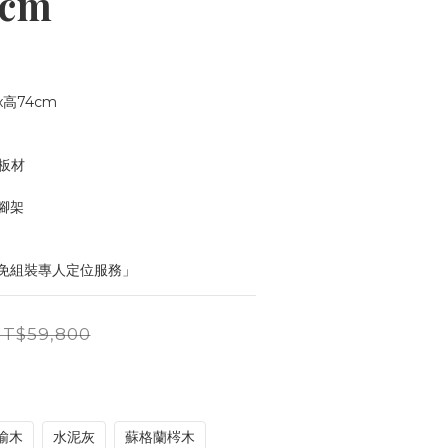
0cm
x高74cm
板材
腳架
免組裝專人定位服務」
T$59,800
榆木
水泥灰
蘇格蘭梣木