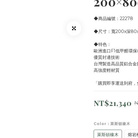
200×8
◆商品編號：22278
◆尺寸：寬200x深80
◆特色：
歐洲進口F1低甲醛環保
優質封邊技術
台灣製造高品質鋁合金
高強度輕材質
「購買即享運送到府，
NT$21,340
N
Color
: 萊斯頓橡木
萊斯頓橡木
熔岩