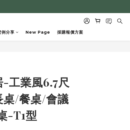
實例分享
New Page
採購報價方案
BUY NOW
-工業風6.7尺
桌/餐桌/會議
桌-T1型