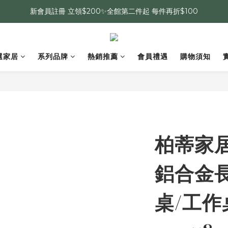
新會員註冊 立領$200✨全館第二件起 每件再折$100
選家居
系列品牌
熱銷推薦
會員禮遇
購物須知
柏蒂家居
鋁合金長
桌/工作