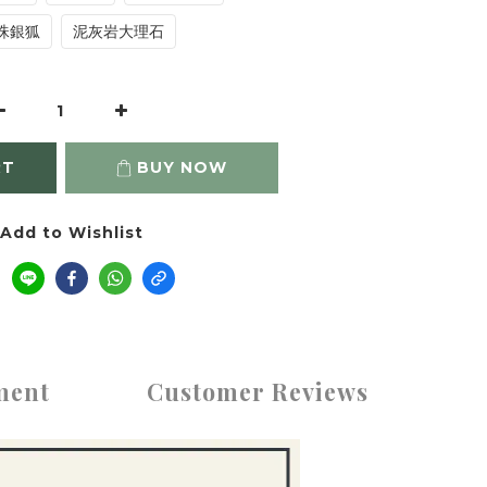
珠銀狐
泥灰岩大理石
RT
BUY NOW
Add to Wishlist
ment
Customer Reviews