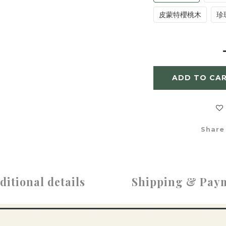
皮蒙特櫻桃木
珍
ADD TO CA
Share
ditional details
Shipping & Pay