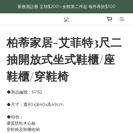
新會員註冊 立領$200✨全館第二件起 每件再折$100
柏蒂家居-艾菲特3尺二
抽開放式坐式鞋櫃/座
鞋櫃/穿鞋椅
◆商品編號：61152
◆尺寸：寬90x深40x高49cm 
◆特色：
優質防蛀木心板
穿鞋椅及鞋櫃收納