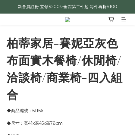
新會員註冊 立領$200✨全館第二件起 每件再折$100
柏蒂家居-賽妮亞灰色
布面實木餐椅/休閒椅/
洽談椅/商業椅-四入組
合
◆商品編號：61166
◆尺寸：寬41x深45x高78cm