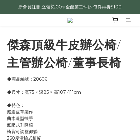
新會員註冊 立領$200✨全館第二件起 每件再折$100
傑森頂級牛皮辦公椅/
主管辦公椅/董事長椅
◆商品編號：20606
◆尺寸：寬75 × 深85 × 高107~111cm
◆特色：
嚴選皮革製作
曲木造型扶手
氣壓式升降椅
椅背可調整仰躺
360度滑輪式椅腳