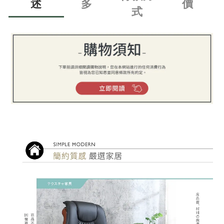
述
多
價
式