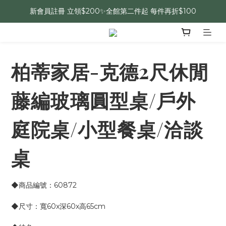
新會員註冊 立領$200✨全館第二件起 每件再折$100
柏蒂家居-克德2尺休閒
藤編玻璃圓型桌/戶外
庭院桌/小型餐桌/洽談
桌
◆商品編號：60872
◆尺寸：寬60x深60x高65cm 