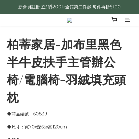
新會員註冊 立領$200✨全館第二件起 每件再折$100
柏蒂家居-加布里黑色
半牛皮扶手主管辦公
椅/電腦椅-羽絨填充頭
枕
◆商品編號：60839
◆尺寸：寬70x深65x高120cm 