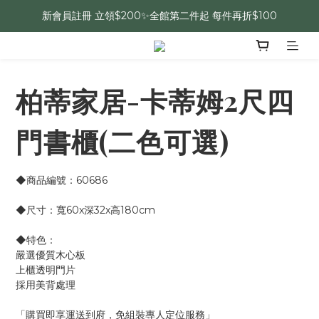
新會員註冊 立領$200✨全館第二件起 每件再折$100
柏蒂家居-卡蒂姆2尺四
門書櫃(二色可選)
◆商品編號：60686
◆尺寸：寬60x深32x高180cm 
◆特色：
嚴選優質木心板
上櫃透明門片
採用美背處理
「購買即享運送到府，免組裝專人定位服務」