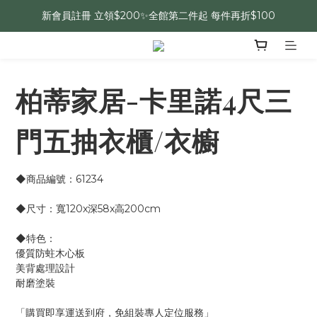
新會員註冊 立領$200✨全館第二件起 每件再折$100
柏蒂家居-卡里諾4尺三
門五抽衣櫃/衣櫥
◆商品編號：61234
◆尺寸：寬120x深58x高200cm
◆特色：
優質防蛀木心板
美背處理設計
耐磨塗裝
「購買即享運送到府，免組裝專人定位服務」