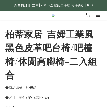
新會員註冊 立領$200✨全館第二件起 每件再折$100
柏蒂家居-吉姆工業風
黑色皮革吧台椅/吧檯
椅/休閒高腳椅-二入組
合
◆商品編號：60852
◆尺寸：寬41x深51x高104cm 