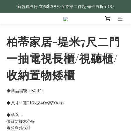
新會員註冊 立領$200✨全館第二件起 每件再折$100
柏蒂家居-堤米7尺二門
一抽電視長櫃/視聽櫃/
收納置物矮櫃
◆商品編號：60941
◆尺寸：寬210x深40x高50cm 
◆特色：
優質防蛀木心板
電源線孔設計