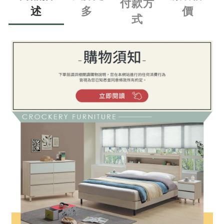
付款方
述
多
價
式