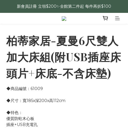
新會員註冊 立領$200✨全館第二件起 每件再折$100
柏蒂家居-夏曼6尺雙人
加大床組(附USB插座床
頭片+床底-不含床墊)
◆商品編號：61009
◆尺寸：寬185x深200x高112cm 
◆特色：
優質防蛀木心板
插座+USB充電孔