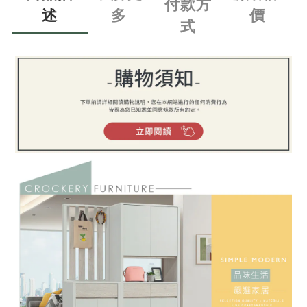
付款方
述
多
價
式