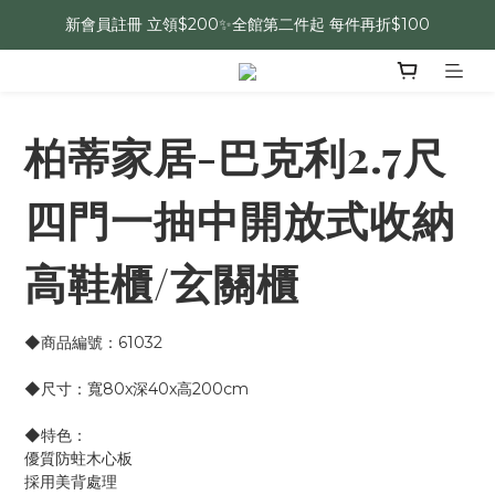
新會員註冊 立領$200✨全館第二件起 每件再折$100
柏蒂家居-巴克利2.7尺
四門一抽中開放式收納
高鞋櫃/玄關櫃
◆商品編號：61032
◆尺寸：寬80x深40x高200cm 
◆特色：
優質防蛀木心板
採用美背處理