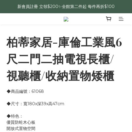
新會員註冊 立領$200✨全館第二件起 每件再折$100
柏蒂家居-庫倫工業風6
尺二門二抽電視長櫃/
視聽櫃/收納置物矮櫃
◆商品編號：61068
◆尺寸：寬180x深39x高47cm
◆特色：
優質防蛀木心板
開放式置物空間