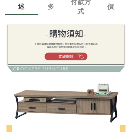
付款方
述
多
價
式