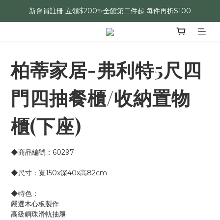
新會員註冊 立領$200✨全館第二件起 每件再折$100
柏蒂家居-弗利特5尺四
門四抽餐櫃/收納置物
櫃(下座)
◆商品編號：60297
◆尺寸：寬150x深40x高82cm
◆特色：
嚴選木心板製作
高級鋼珠滑軌抽屜