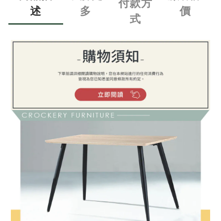
付款方
述
多
價
式