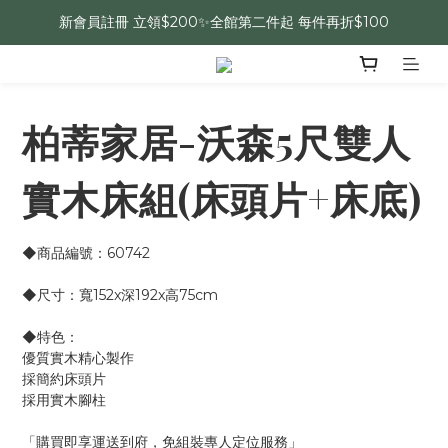
新會員註冊 立領$200✨全館第二件起 每件再折$100
柏蒂家居-沃森5尺雙人
實木床組(床頭片+床底)
◆商品編號：60742
◆尺寸：寬152x深192x高75cm 
◆特色：
優質實木精心製作
採簡約床頭片
採用實木腳柱
「購買即享運送到府，免組裝專人定位服務」