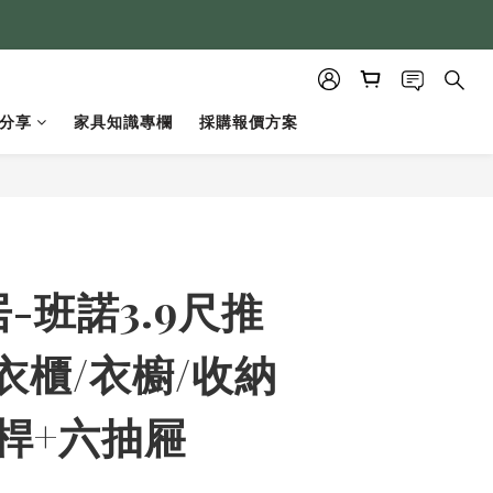
分享
家具知識專欄
採購報價方案
立即購買
-班諾3.9尺推
衣櫃/衣櫥/收納
桿+六抽屜