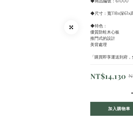
◆商品編號：61000
◆尺寸：寬118x深61x高
◆特色：
優質防蛀木心板
推門式的設計
美背處理
「購買即享運送到府，
NT$14,130
N
加入購物車