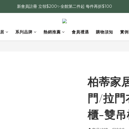
新會員註冊 立領$200✨全館第二件起 每件再折$100
居
系列品牌
熱銷推薦
會員禮遇
購物須知
實例
柏蒂家居
門/拉門
櫃-雙吊