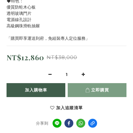
◆特色：
優質防蛀木心板
透明玻璃門片
電源線孔設計
高級鋼珠滑軌抽屜
「購買即享運送到府，免組裝專人定位服務」
NT$12,860
NT$38,000
加入購物車
立即購買
加入追蹤清單
分享到