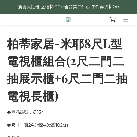
新會員註冊 立領$200✨全館第二件起 每件再折$100
柏蒂家居-米耶8尺L型
電視櫃組合(2尺二門二
抽展示櫃+6尺二門二抽
電視長櫃)
◆商品編號：61134
◆尺寸：寬240x深40x高182cm