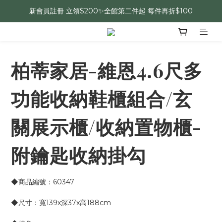
新會員註冊 立領$200✨全館第二件起 每件再折$100
柏蒂家居-維恩4.6尺多
功能收納鞋櫃組合/玄
關展示櫃/收納置物櫃-
附鑰匙收納掛勾
◆商品編號：60347
◆尺寸：寬139x深37x高188cm 