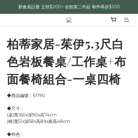
新會員註冊 立領$200✨全館第二件起 每件再折$100
柏蒂家居-茱伊5.3尺白
色岩板餐桌/工作桌+布
面餐椅組合-一桌四椅
◆商品編號：61190
◆尺寸：
(桌)寬160x深90x高74cm
(椅)寬51x深58x高89x座高48cm
◆特色：