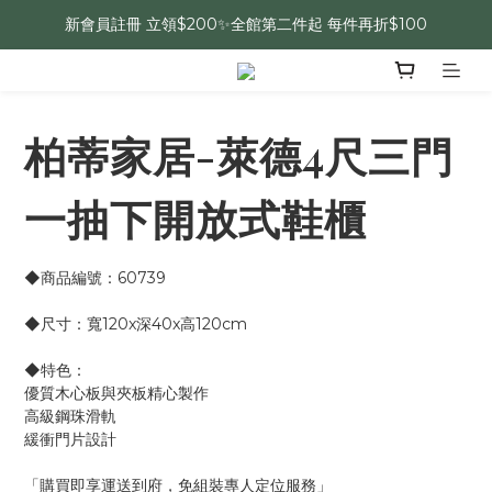
新會員註冊 立領$200✨全館第二件起 每件再折$100
柏蒂家居-萊德4尺三門
一抽下開放式鞋櫃
◆商品編號：60739
◆尺寸：寬120x深40x高120cm 
◆特色：
優質木心板與夾板精心製作
高級鋼珠滑軌
緩衝門片設計
「購買即享運送到府，免組裝專人定位服務」