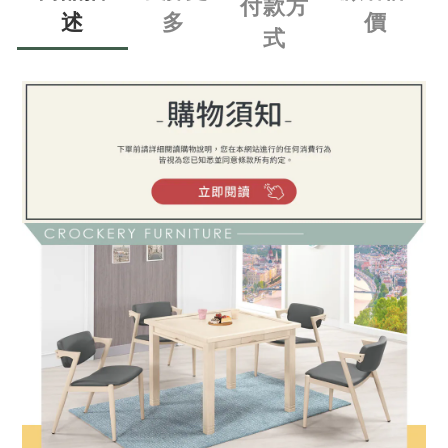
付款方
述
多
價
式