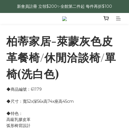
新會員註冊 立領$200✨全館第二件起 每件再折$100
柏蒂家居-萊蒙灰色皮
革餐椅/休閒洽談椅/單
椅(洗白色)
◆商品編號：61179
◆尺寸：寬52x深56x高74x座高45cm
◆特色：
高級乳膠皮革
弧形椅背設計