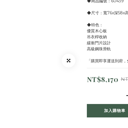
◆商品編號：60439
◆尺寸：寬76x深58x高
◆特色：
優質木心板
吊衣桿收納
緩衝門片設計
高級鋼珠滑軌
「購買即享運送到府，
NT$8,170
NT
加入購物車