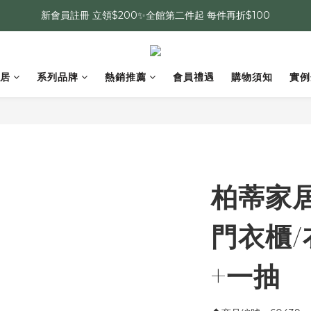
新會員註冊 立領$200✨全館第二件起 每件再折$100
居
系列品牌
熱銷推薦
會員禮遇
購物須知
實例
柏蒂家居
門衣櫃/
+一抽