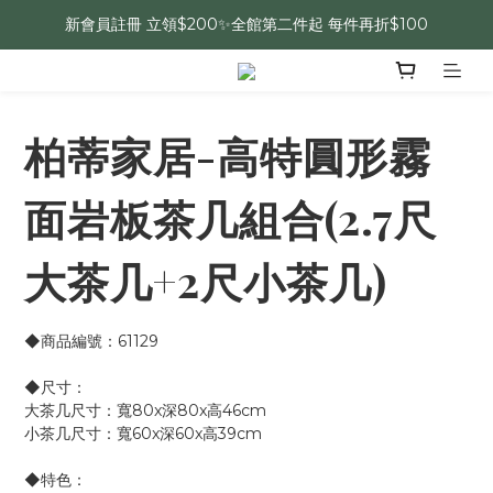
新會員註冊 立領$200✨全館第二件起 每件再折$100
柏蒂家居-高特圓形霧
面岩板茶几組合(2.7尺
大茶几+2尺小茶几)
◆商品編號：61129
◆尺寸：
大茶几尺寸：寬80x深80x高46cm
小茶几尺寸：寬60x深60x高39cm
◆特色：