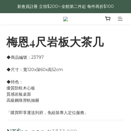
新會員註冊 立領$200✨全館第二件起 每件再折$100
梅恩4尺岩板大茶几
◆商品編號：23797
◆尺寸：寬120x深60x高52cm
◆特色：
優質防蛀木心板
質感岩板桌面
高級鋼珠滑軌抽屜
「購買即享運送到府，免組裝專人定位服務」