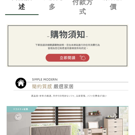
付款方
述
多
價
式