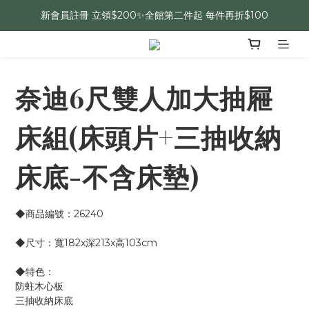
新會員註冊 立領$200✨全館第二件起 每件再折$100
奈迪6尺雙人加大抽屜
床組(床頭片+三抽收納
床底-不含床墊)
◆商品編號：26240
◆尺寸：寬182x深213x高103cm
◆特色：
防蛀木心板
三抽收納床底