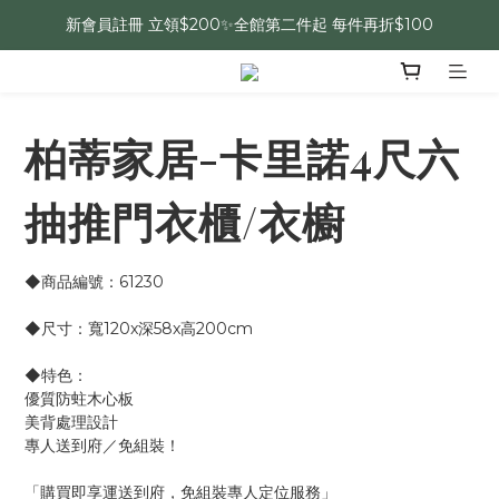
新會員註冊 立領$200✨全館第二件起 每件再折$100
柏蒂家居-卡里諾4尺六
抽推門衣櫃/衣櫥
◆商品編號：61230
◆尺寸：寬120x深58x高200cm
◆特色：
優質防蛀木心板
美背處理設計
專人送到府／免組裝！
「購買即享運送到府，免組裝專人定位服務」