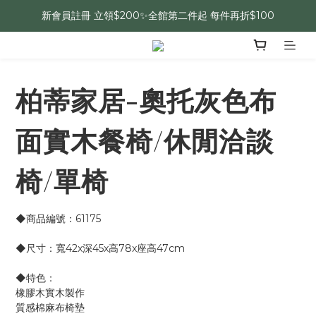
新會員註冊 立領$200✨全館第二件起 每件再折$100
柏蒂家居-奧托灰色布
面實木餐椅/休閒洽談
椅/單椅
◆商品編號：61175
◆尺寸：寬42x深45x高78x座高47cm
◆特色：
橡膠木實木製作
質感棉麻布椅墊