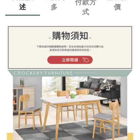
付款方
述
多
價
式