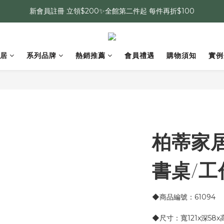
新會員註冊 立領$200✨全館第二件起 每件再折$100
居
系列品牌
熱銷推薦
會員禮遇
購物須知
實例
柏蒂家居
書桌/工
◆商品編號：61094
◆尺寸：寬121x深58x