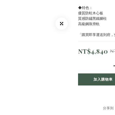
◆特色：
優質防蛀木心板
質感防鏽黑鐵腳柱
高級鋼珠滑軌
「購買即享運送到府，
NT$4,840
N
加入購物車
分享到