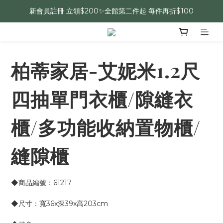
新會員註冊 立領$200✨全館第二件起 每件再折$100
柏蒂家居-艾妮米1.2尺
四抽單門衣櫃/隙縫衣
櫃/多功能收納置物櫃/
縫隙櫃
◆商品編號：61217
◆尺寸：寬36x深39x高203cm