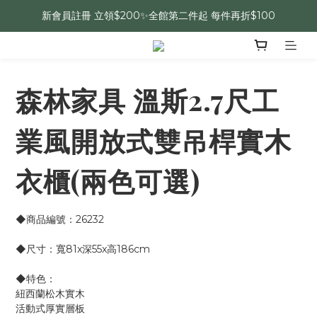
新會員註冊 立領$200✨全館第二件起 每件再折$100
森林家具 溫斯2.7尺工
業風開放式雙吊桿實木
衣櫃(兩色可選)
◆商品編號：26232
◆尺寸：寬81x深55x高186cm
◆特色：
紐西蘭松木實木
活動式厚實層板