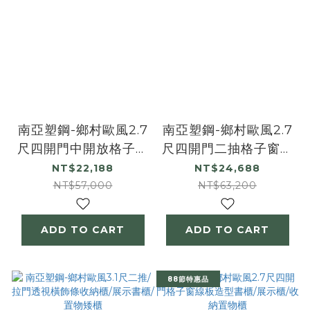
南亞塑鋼-鄉村歐風2.7
南亞塑鋼-鄉村歐風2.7
尺四開門中開放格子窗
尺四開門二抽格子窗線
線板造型書櫃/展示櫃/
板造型書櫃/展示櫃/收
NT$22,188
NT$24,688
收納置物櫃
納置物櫃
NT$57,000
NT$63,200
ADD TO CART
ADD TO CART
88節特惠品