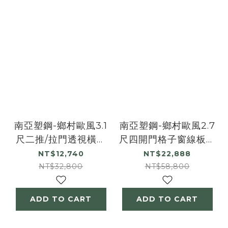
南亞塑鋼-鄉村歐風3.1
南亞塑鋼-鄉村歐風2.7
尺二推/拉門透視橫飾
尺四開門格子窗線板造
條收納櫃/展示書櫃/置
型書櫃/展示櫃/收納置
NT$12,740
NT$22,888
物矮櫃
物櫃
NT$32,800
NT$58,800
ADD TO CART
ADD TO CART