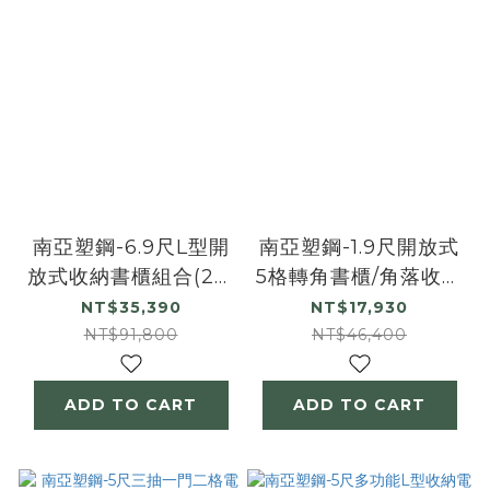
南亞塑鋼-6.9尺L型開
南亞塑鋼-1.9尺開放式
放式收納書櫃組合(2尺
5格轉角書櫃/角落收納
書櫃+1.9尺轉角書櫃
置物櫃/展示櫃
NT$35,390
NT$17,930
+3尺書櫃)
NT$91,800
NT$46,400
ADD TO CART
ADD TO CART