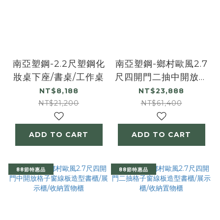
南亞塑鋼-2.2尺塑鋼化
南亞塑鋼-鄉村歐風2.7
妝桌下座/書桌/工作桌
尺四開門二抽中開放格
子窗線板造型書櫃/展
NT$8,188
NT$23,888
示櫃/收納置物櫃
NT$21,200
NT$61,400
ADD TO CART
ADD TO CART
88節特惠品
88節特惠品