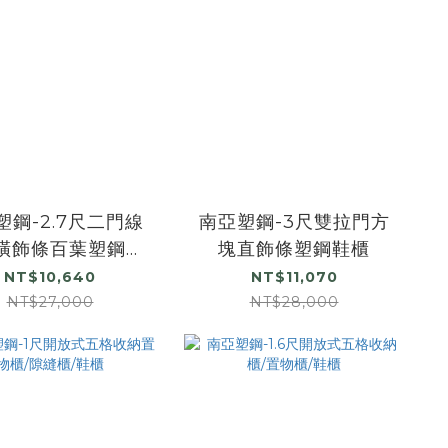
塑鋼-2.7尺二門線
南亞塑鋼-3尺雙拉門方
橫飾條百葉塑鋼鞋
塊直飾條塑鋼鞋櫃
櫃
NT$10,640
NT$11,070
NT$27,000
NT$28,000