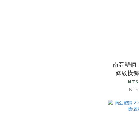
南亞塑鋼
條紋橫
NT$
NT$