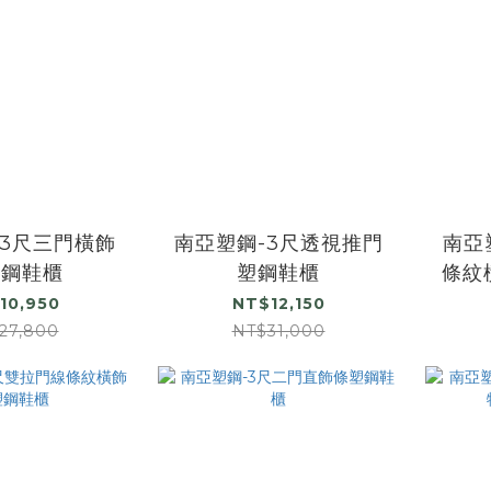
-3尺三門橫飾
南亞塑鋼-3尺透視推門
南亞
塑鋼鞋櫃
塑鋼鞋櫃
條紋
10,950
NT$12,150
27,800
NT$31,000