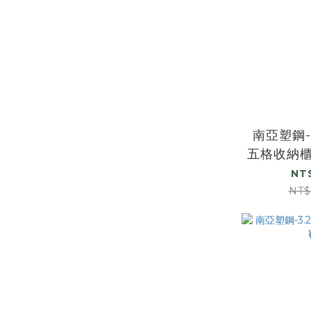
南亞塑鋼-
五格收納櫃
NT
NT$