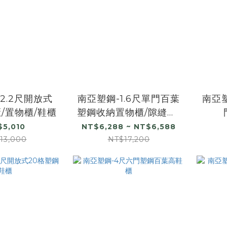
2.2尺開放式
南亞塑鋼-1.6尺單門百葉
南亞
/置物櫃/鞋櫃
塑鋼收納置物櫃/隙縫櫃/
鞋櫃
$5,010
NT$6,288 ~ NT$6,588
13,000
NT$17,200