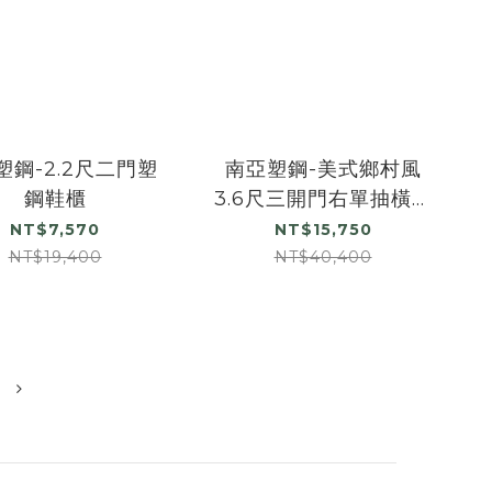
塑鋼-2.2尺二門塑
南亞塑鋼-美式鄉村風
鋼鞋櫃
3.6尺三開門右單抽橫飾
條線板造型鞋櫃
NT$7,570
NT$15,750
NT$19,400
NT$40,400