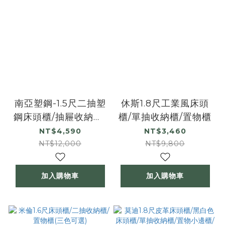
南亞塑鋼-1.5尺二抽塑
休斯1.8尺工業風床頭
鋼床頭櫃/抽屜收納櫃/
櫃/單抽收納櫃/置物櫃
置物櫃
NT$4,590
NT$3,460
NT$12,000
NT$9,800
加入購物車
加入購物車