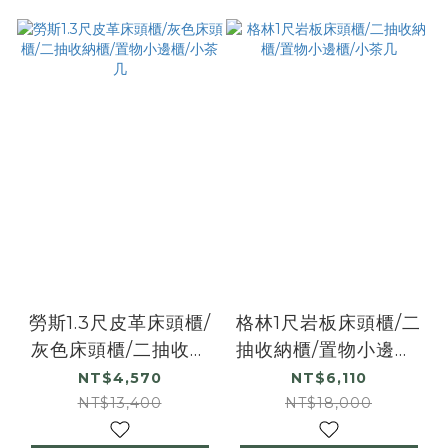
勞斯1.3尺皮革床頭櫃/
格林1尺岩板床頭櫃/二
灰色床頭櫃/二抽收納
抽收納櫃/置物小邊櫃/
櫃/置物小邊櫃/小茶几
小茶几
NT$4,570
NT$6,110
NT$13,400
NT$18,000