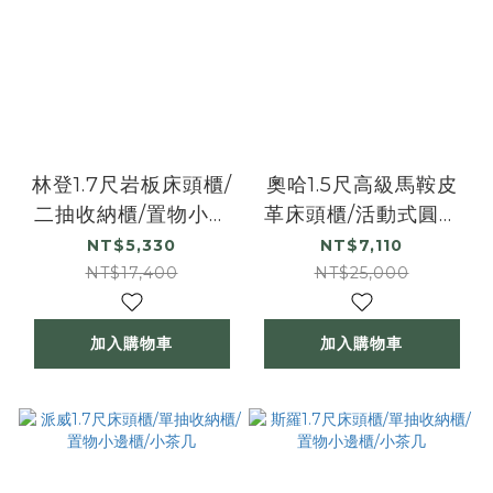
林登1.7尺岩板床頭櫃/
奧哈1.5尺高級馬鞍皮
二抽收納櫃/置物小邊
革床頭櫃/活動式圓形
櫃/小茶几
床頭櫃/單抽收納櫃/置
NT$5,330
NT$7,110
物小邊櫃/小茶几
NT$17,400
NT$25,000
加入購物車
加入購物車