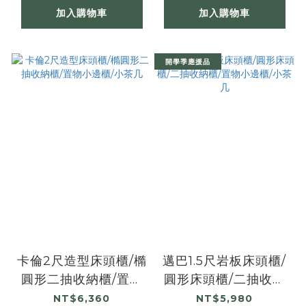
加入購物車
加入購物車
開學季應援品
卡倫2尺造型床頭櫃/橢
邁巴1.5尺岩板床頭櫃/
圓形二抽收納櫃/置物
圓形床頭櫃/二抽收納
小邊櫃/小茶几
櫃/置物小邊櫃/小茶几
NT$6,360
NT$5,980