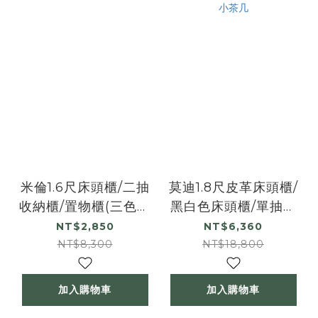
米倫1.6尺床頭櫃/二抽
莫迪1.8尺皮革床頭櫃/
收納櫃/置物櫃(三色可
黑白色床頭櫃/單抽收
選)
納櫃/置物小邊櫃/小茶
NT$2,850
NT$6,360
几
NT$8,300
NT$18,800
加入購物車
加入購物車