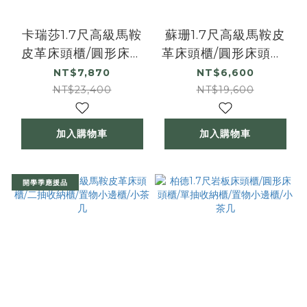
卡瑞莎1.7尺高級馬鞍
蘇珊1.7尺高級馬鞍皮
皮革床頭櫃/圓形床頭
革床頭櫃/圓形床頭櫃/
櫃/三抽收納櫃/置物小
單抽收納櫃/置物小邊
NT$7,870
NT$6,600
邊櫃/小茶几
櫃/小茶几
NT$23,400
NT$19,600
加入購物車
加入購物車
開學季應援品