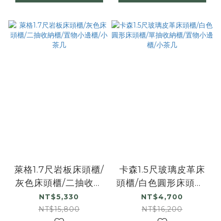
萊格1.7尺岩板床頭櫃/
卡森1.5尺玻璃皮革床
灰色床頭櫃/二抽收納
頭櫃/白色圓形床頭櫃/
櫃/置物小邊櫃/小茶几
單抽收納櫃/置物小邊
NT$5,330
NT$4,700
櫃/小茶几
NT$15,800
NT$16,200